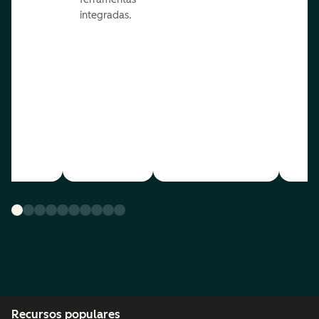
integradas.
Recursos populares