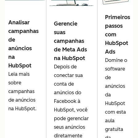
Primeiros
Analisar
Gerencie
passos
campanhas
suas
com
de
campanhas
HubSpot
anúncios
de Meta Ads
Ads
na
na HubSpot
Domine o
HubSpot
Depois de
software
Leia mais
conectar sua
de
sobre
conta de
anúncios
campanhas
anúncios do
da
de anúncios
Facebook à
HubSpot
na HubSpot.
HubSpot, você
com esta
pode gerenciar
aula
seus anúncios
gratuita
diretamente
da