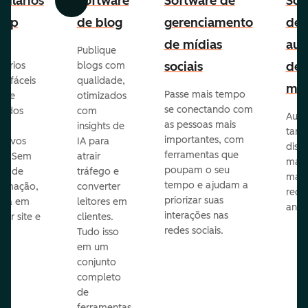
ulários
Software
Software de
Sof
Anterior
Avançar
-up
de blog
gerenciamento
de
de mídias
aut
Publique
sociais
de
lários
blogs com
p fáceis
qualidade,
mar
Passe mais tempo
ar e
otimizados
se conectando com
zados
com
Auto
as pessoas mais
insights de
taref
importantes, com
itivos
IA para
disp
ferramentas que
s. Sem
atrair
mail
poupam o seu
sar de
tráfego e
mark
tempo e ajudam a
ramação,
converter
redes
priorizar suas
ona em
leitores em
anún
interações nas
uer site e
clientes.
redes sociais.
is.
Tudo isso
em um
conjunto
completo
de
ferramentas