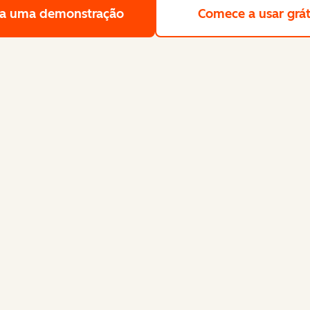
a uma demonstração
Solicite uma demonstração gra
Comece a usar grát