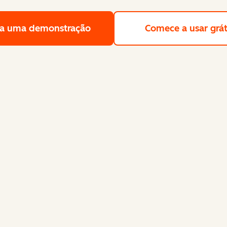
a uma demonstração
Solicite uma demonstração gra
Comece a usar grát