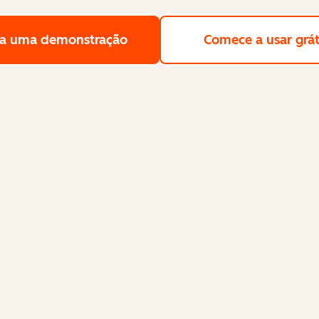
a uma demonstração
Solicite uma demonstração gra
Comece a usar grát