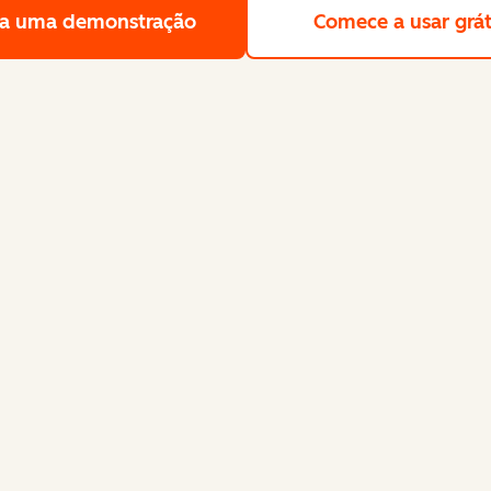
a uma demonstração
Solicite uma demonstração gra
Comece a usar grát