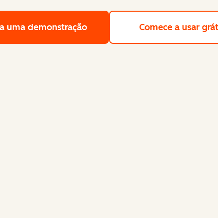
a uma demonstração
Solicite uma demonstração gra
Comece a usar grát