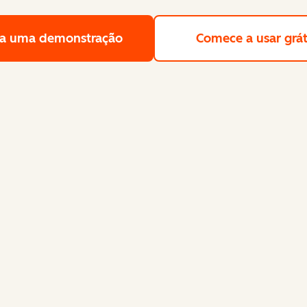
a uma demonstração
Solicite uma demonstração gra
Comece a usar grát