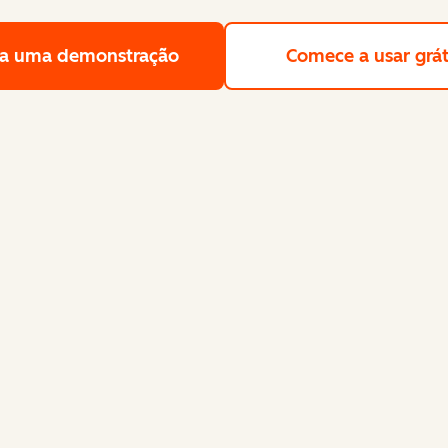
a uma demonstração
Solicite uma demonstração gra
Comece a usar grát