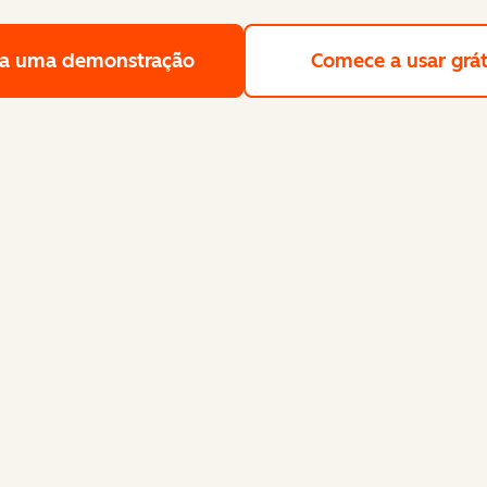
a uma demonstração
Solicite uma demonstração gra
Comece a usar grát