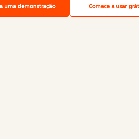
a uma demonstração
Solicite uma demonstração gra
Comece a usar grát