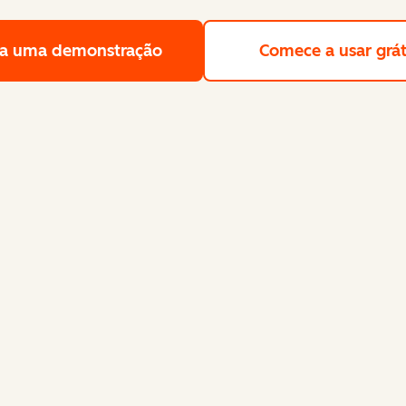
a uma demonstração
Solicite uma demonstração gra
Comece a usar grát