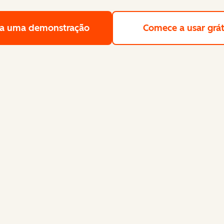
a uma demonstração
Solicite uma demonstração gra
Comece a usar grát