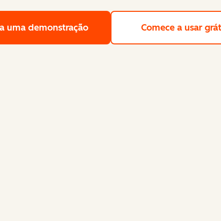
a uma demonstração
Solicite uma demonstração gra
Comece a usar grát