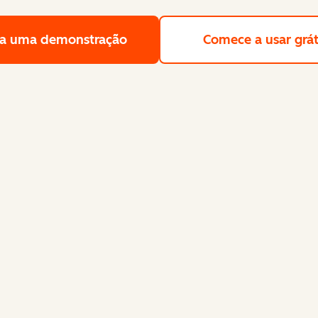
a uma demonstração
Solicite uma demonstração gra
Comece a usar grát