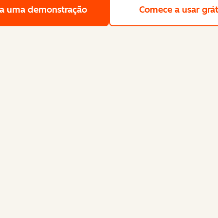
a uma demonstração
Solicite uma demonstração gra
Comece a usar grát