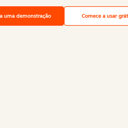
a uma demonstração
Solicite uma demonstração gra
Comece a usar grát