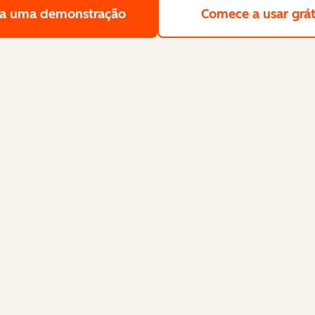
a uma demonstração
Solicite uma demonstração gra
Comece a usar grát