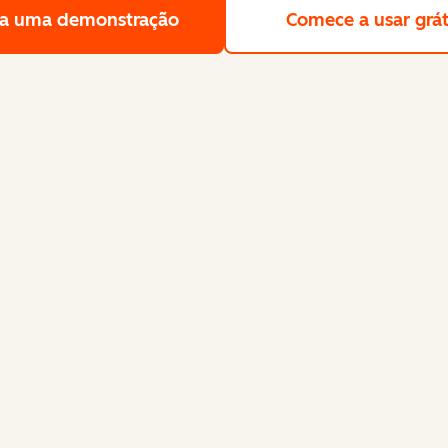
a uma demonstração
Solicite uma demonstração gra
Comece a usar grát