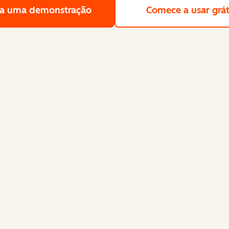
a uma demonstração
Solicite uma demonstração gra
Comece a usar grát