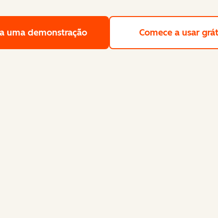
a uma demonstração
Solicite uma demonstração gra
Comece a usar grát