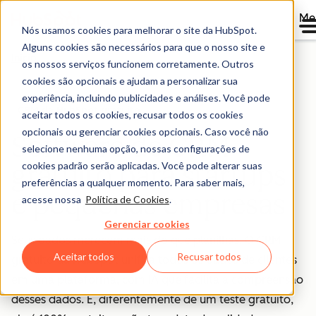
Me
Nós usamos cookies para melhorar o site da HubSpot.
Alguns cookies são necessários para que o nosso site e
Início
os nossos serviços funcionem corretamente. Outros
cookies são opcionais e ajudam a personalizar sua
experiência, incluindo publicidades e análises. Você pode
CRM da HubSpot gratuito
aceitar todos os cookies, recusar todos os cookies
opcionais ou gerenciar cookies opcionais. Caso você não
Software de CRM
selecione nenhuma opção, nossas configurações de
gratuito para startups
cookies padrão serão aplicadas. Você pode alterar suas
preferências a qualquer momento. Para saber mais,
e pequenas empresas
acesse nossa
Política de Cookies
.
Gerenciar cookies
Seus dados merecem mais do que planilhas. O CRM
Aceitar todos
Recusar todos
gratuito da HubSpot unifica todos os dados de clientes
em uma plataforma, com IA que facilita a compreensão
desses dados. E, diferentemente de um teste gratuito,