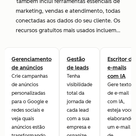
também inclui ferramentas essenciais de
marketing, vendas e atendimento, todas
conectadas aos dados do seu cliente. Os
recursos gratuitos mais usados incluem…
Gerenciamento
Gestão
Escritor de
de anúncios
de leads
e-mails
com IA
Crie campanhas
Tenha
de anúncios
visibilidade
Gere textos
personalizadas
total da
de e-mail
para o Google e
jornada de
com IA,
redes sociais e
cada lead
esteja você
veja quais
com a sua
elaborando
anúncios estão
empresa e
um e-mail
transformando
organize,
de