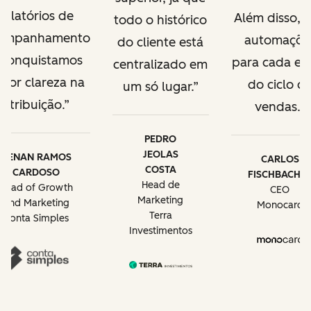
relatórios de
Além disso, c
todo o histórico
ompanhamento
automaçõe
do cliente está
 conquistamos
para cada et
centralizado em
ior clareza na
do ciclo d
um só lugar.
atribuição.
vendas.
PEDRO
JEOLAS
RENAN RAMOS
CARLOS
COSTA
CARDOSO
FISCHBACHE
Head de
Head of Growth
CEO
Marketing
and Marketing
Monocard
Terra
Conta Simples
Investimentos