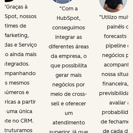
Graças à
Com a
bSpot, nossos
Utilizo muito
HubSpot,
times de
painéis de
conseguimos
Marketing,
forecasts e
integrar as
ndas e Serviço
pipeline d
diferentes áreas
tão ainda mais
negócios pa
da empresa, o
integrados.
acompanha
que possibilita
companhando
nossa situaç
gerar mais
os mesmos
financeira, t
negócios por
números e
previsibilidad
meio de cross-
tricas a partir
avaliar a
sell e oferecer
de uma única
probabilida
um
fonte no CRM.
de fechamen
atendimento
Estruturamos
de cada dea
superior, já que