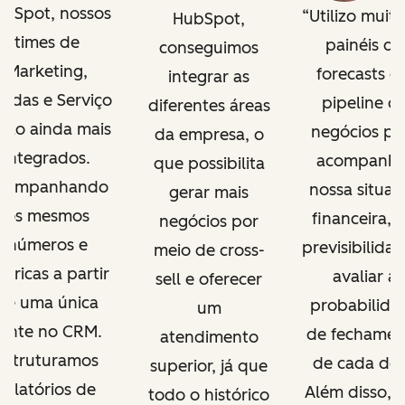
bSpot, nossos
Utilizo muito
HubSpot,
times de
painéis de
conseguimos
Marketing,
forecasts e
integrar as
ndas e Serviço
pipeline d
diferentes áreas
tão ainda mais
negócios pa
da empresa, o
integrados.
acompanha
que possibilita
companhando
nossa situaç
gerar mais
os mesmos
financeira, t
negócios por
números e
previsibilidad
meio de cross-
tricas a partir
avaliar a
sell e oferecer
de uma única
probabilida
um
fonte no CRM.
de fechamen
atendimento
Estruturamos
de cada dea
superior, já que
relatórios de
Além disso, c
todo o histórico