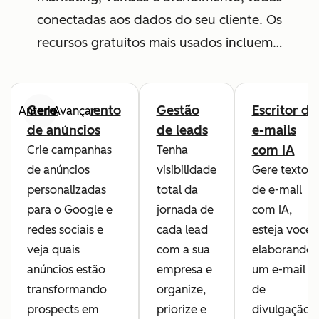
conectadas aos dados do seu cliente. Os
recursos gratuitos mais usados incluem…
Gerenciamento
Gestão
Escritor de
Anterior
Avançar
de anúncios
de leads
e-mails
com IA
Crie campanhas
Tenha
de anúncios
visibilidade
Gere textos
personalizadas
total da
de e-mail
para o Google e
jornada de
com IA,
redes sociais e
cada lead
esteja você
veja quais
com a sua
elaborando
anúncios estão
empresa e
um e-mail
transformando
organize,
de
prospects em
priorize e
divulgação