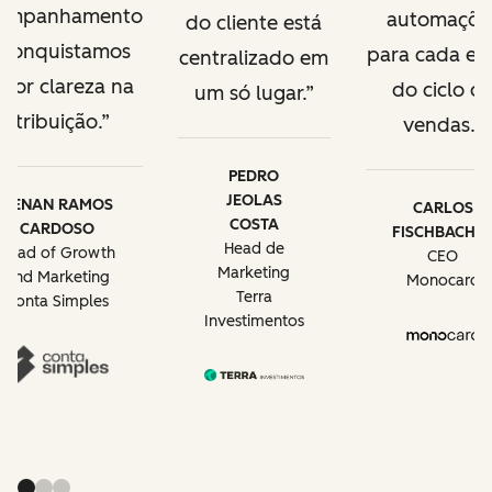
ompanhamento
automaçõe
do cliente está
 conquistamos
para cada et
centralizado em
ior clareza na
do ciclo d
um só lugar.
atribuição.
vendas.
PEDRO
JEOLAS
RENAN RAMOS
CARLOS
COSTA
CARDOSO
FISCHBACHE
Head de
Head of Growth
CEO
Marketing
and Marketing
Monocard
Terra
Conta Simples
Investimentos