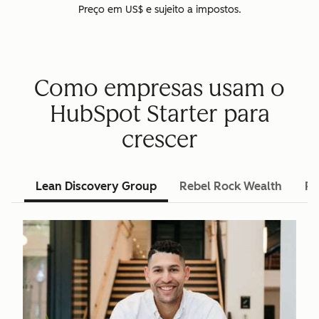
Preço em US$ e sujeito a impostos.
Como empresas usam o
HubSpot Starter para
crescer
Lean Discovery Group
Rebel Rock Wealth
Pu