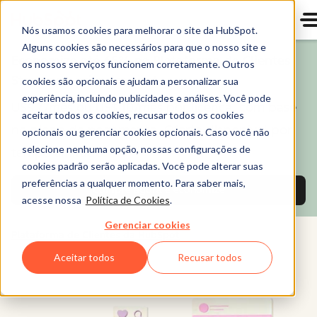
Nós usamos cookies para melhorar o site da HubSpot.
Alguns cookies são necessários para que o nosso site e
Economize até 65% na Plataforma de Clientes
os nossos serviços funcionem corretamente. Outros
Starter no primeiro ano!
cookies são opcionais e ajudam a personalizar sua
experiência, incluindo publicidades e análises. Você pode
US$ 7/mês ou US$ 10/mês por licença, com base
aceitar todos os cookies, recusar todos os cookies
no plano de pagamento. Oferta disponível por
opcionais ou gerenciar cookies opcionais. Caso você não
selecione nenhuma opção, nossas configurações de
tempo limitado.
cookies padrão serão aplicadas. Você pode alterar suas
preferências a qualquer momento. Para saber mais,
Compre agora e economize
acesse nossa
Política de Cookies
.
Gerenciar cookies
Plataforma de Clientes da HubSpot
Aceitar todos
Recusar todos