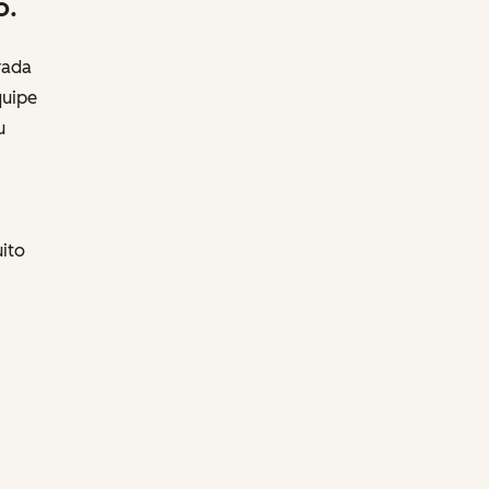
o.
rada
quipe
u
ito