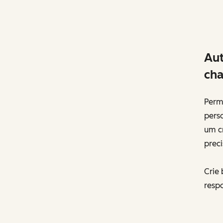
Aut
cha
Perm
pers
um c
prec
Crie 
respo