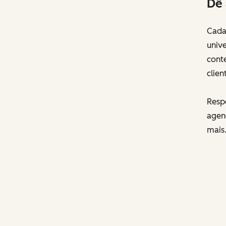
Dê 
Cada
unive
conte
clien
Respo
agen
mais.