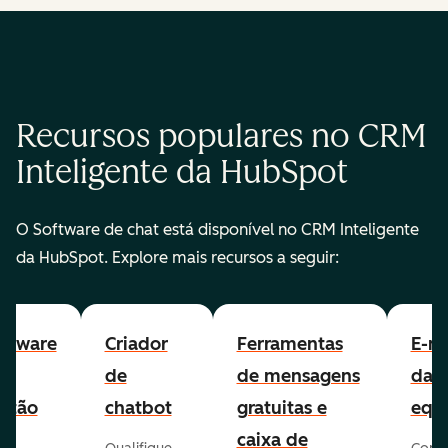
Recursos populares no CRM
Inteligente da HubSpot
O Software de chat está disponível no CRM Inteligente
da HubSpot. Explore mais recursos a seguir:
ftware
Criador
Ferramentas
E-ma
e
de
de mensagens
da
stão
chatbot
gratuitas e
equ
e
caixa de