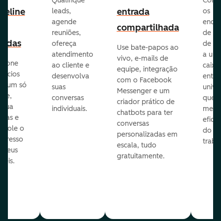
Qualifique
Cone
peline
entrada
leads,
os
agende
ende
e
compartilhada
reuniões,
de e-
endas
ofereça
de eq
Use bate-papos ao
atendimento
a um
vivo, e-mails de
icione
ao cliente e
caixa
equipe, integração
gócios
desenvolva
entra
com o Facebook
m um só
suas
unive
Messenger e um
que,
conversas
que
criador prático de
ribua
individuais.
melho
chatbots para ter
efas e
eficiê
conversas
ntrole o
do
personalizadas em
ogresso
traba
escala, tudo
s seus
gratuitamente.
néis.