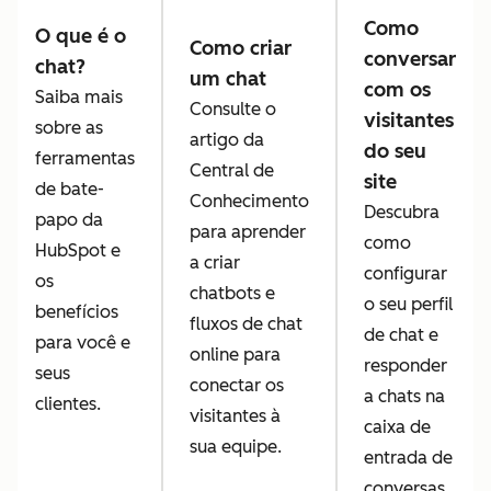
Como
O que é o
Como criar
conversar
chat?
um chat
com os
Saiba mais
Consulte o
visitantes
sobre as
artigo da
do seu
ferramentas
Central de
site
de bate-
Conhecimento
Descubra
papo da
para aprender
como
HubSpot e
a criar
configurar
os
chatbots e
o seu perfil
benefícios
fluxos de chat
de chat e
para você e
online para
responder
seus
conectar os
a chats na
clientes.
visitantes à
caixa de
sua equipe.
entrada de
conversas.