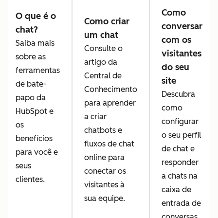
Como
O que é o
Como criar
conversar
chat?
um chat
com os
Saiba mais
Consulte o
visitantes
sobre as
artigo da
do seu
ferramentas
Central de
site
de bate-
Conhecimento
Descubra
papo da
para aprender
como
HubSpot e
a criar
configurar
os
chatbots e
o seu perfil
benefícios
fluxos de chat
de chat e
para você e
online para
responder
seus
conectar os
a chats na
clientes.
visitantes à
caixa de
sua equipe.
entrada de
conversas.