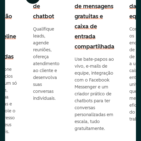
e
de
de mensagens
da
stão
chatbot
gratuitas e
equ
e
caixa de
Qualifique
Cone
peline
entrada
leads,
os
agende
ende
e
compartilhada
reuniões,
de e-
endas
ofereça
de eq
Use bate-papos ao
atendimento
a um
vivo, e-mails de
icione
ao cliente e
caixa
equipe, integração
gócios
desenvolva
entra
com o Facebook
m um só
suas
unive
Messenger e um
que,
conversas
que
criador prático de
ribua
individuais.
melho
chatbots para ter
efas e
eficiê
conversas
ntrole o
do
personalizadas em
ogresso
traba
escala, tudo
s seus
gratuitamente.
néis.