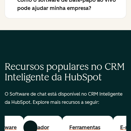
Como o software de bate-papo ao vivo
pode ajudar minha empresa?
Recursos populares no CRM
Inteligente da HubSpot
O Software de chat está disponível no CRM Inteligente
da HubSpot. Explore mais recursos a seguir:
ftware
Criador
Ferramentas
E-ma
Anterior
Avançar