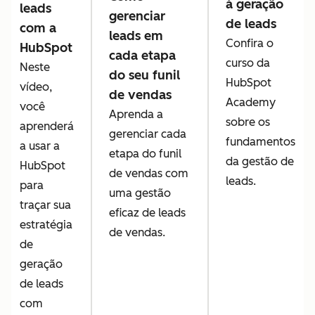
à geração
leads
gerenciar
de leads
com a
leads em
Confira o
HubSpot
cada etapa
curso da
Neste
do seu funil
HubSpot
vídeo,
de vendas
Academy
você
Aprenda a
sobre os
aprenderá
gerenciar cada
fundamentos
a usar a
etapa do funil
da gestão de
HubSpot
de vendas com
leads.
para
uma gestão
traçar sua
eficaz de leads
estratégia
de vendas.
de
geração
de leads
com