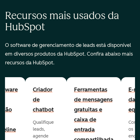
Recursos mais usados da
HubSpot
O software de gerenciamento de leads está disponível
em diversos produtos da HubSpot. Confira abaixo mais
recursos da HubSpot.
ftware
Criador
Ferramentas
E-ma
e
de
de mensagens
da
stão
chatbot
gratuitas e
equ
e
caixa de
Qualifique
Cone
peline
entrada
leads,
os
agende
ende
e
compartilhada