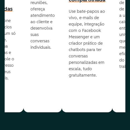
reuniões,
de e-
endas
ofereça
de eq
Use bate-papos ao
atendimento
a um
vivo, e-mails de
icione
ao cliente e
caixa
equipe, integração
gócios
desenvolva
entra
com o Facebook
m um só
suas
unive
Messenger e um
que,
conversas
que
criador prático de
ribua
individuais.
melho
chatbots para ter
efas e
eficiê
conversas
ntrole o
do
personalizadas em
ogresso
traba
escala, tudo
s seus
gratuitamente.
néis.