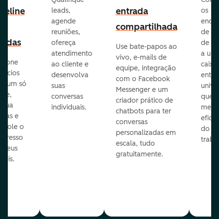
peline
entrada
leads,
os
agende
ende
e
compartilhada
reuniões,
de e-
endas
ofereça
de eq
Use bate-papos ao
atendimento
a um
vivo, e-mails de
icione
ao cliente e
caixa
equipe, integração
gócios
desenvolva
entra
com o Facebook
m um só
suas
unive
Messenger e um
que,
conversas
que
criador prático de
ribua
individuais.
melho
chatbots para ter
efas e
eficiê
conversas
ntrole o
do
personalizadas em
ogresso
traba
escala, tudo
s seus
gratuitamente.
néis.