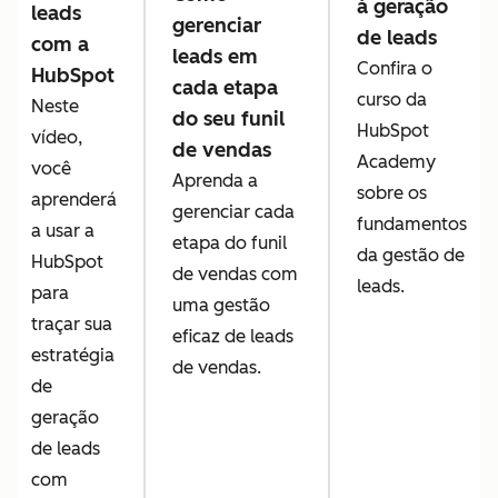
à geração
leads
gerenciar
de leads
com a
leads em
Confira o
HubSpot
cada etapa
curso da
Neste
do seu funil
HubSpot
vídeo,
de vendas
Academy
você
Aprenda a
sobre os
aprenderá
gerenciar cada
fundamentos
a usar a
etapa do funil
da gestão de
HubSpot
de vendas com
leads.
para
uma gestão
traçar sua
eficaz de leads
estratégia
de vendas.
de
geração
de leads
com