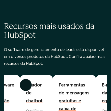
Recursos mais usados da
HubSpot
O software de gerenciamento de leads está disponível
em diversos produtos da HubSpot. Confira abaixo mais
recursos da HubSpot.
ftware
Criador
Ferramentas
E-ma
Anterior
Avançar
e
de
de mensagens
da
stão
chatbot
gratuitas e
equ
e
caixa de
Qualifique
Cone