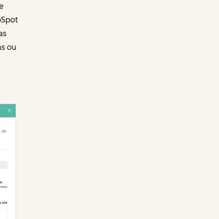
e
bSpot
as
as ou