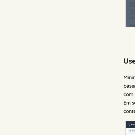
Use
Mini
basea
com b
Em s
conte