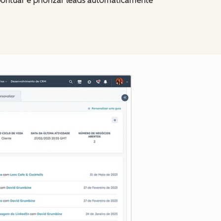
pontuar e priorizar leads automaticamente
Clique para ampliar