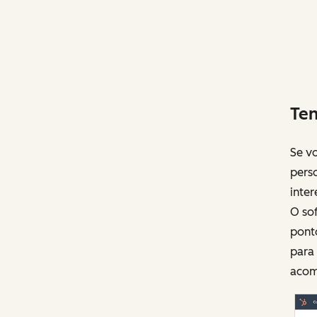
Ten
Se v
perso
inte
O so
pont
para 
acom