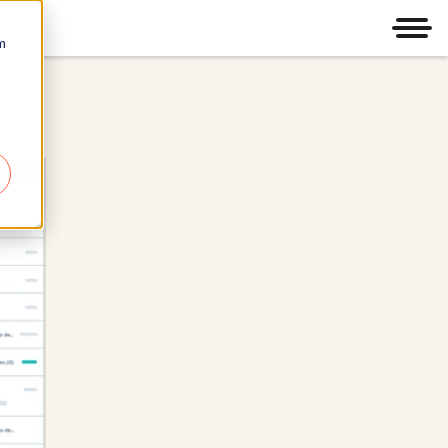
Men
m