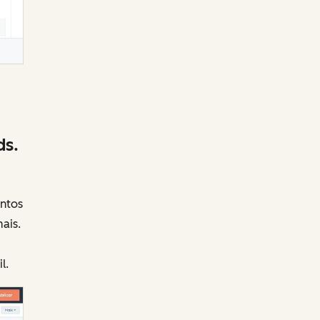
ds.
entos
ais.
l.