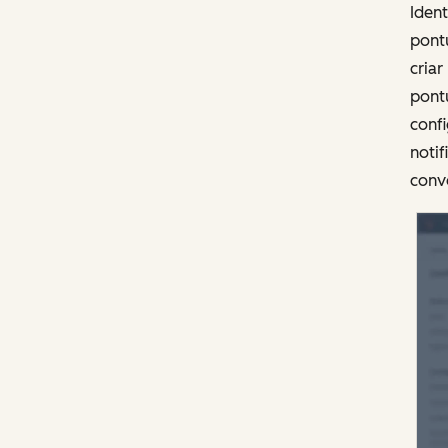
Ident
pontu
cria
pontu
confi
noti
conve