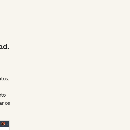
ad.
tos.
nto
ar os