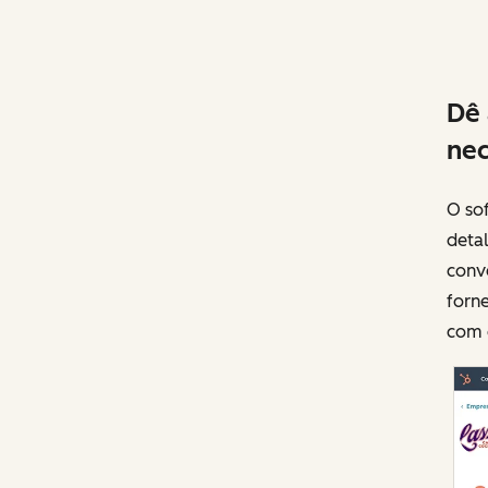
Dê 
nec
O so
detal
conv
forne
com o