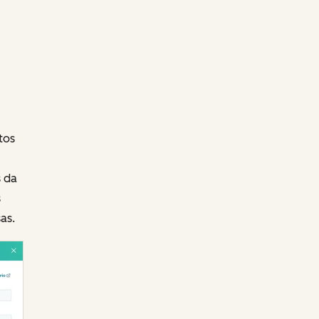
tos
s da
s
as.