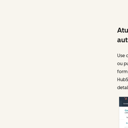
Atu
au
Use o
ou p
form
HubS
deta