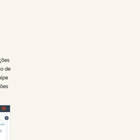
ções
co de
uipe
ções