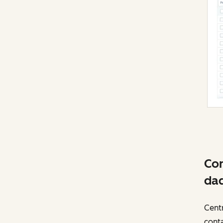
Con
dad
Centr
cont