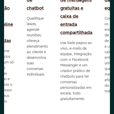
e
de
de mensagens
da
stão
chatbot
gratuitas e
equ
e
caixa de
Qualifique
Cone
peline
entrada
leads,
os
agende
ende
e
compartilhada
reuniões,
de e-
endas
ofereça
de eq
Use bate-papos ao
atendimento
a um
vivo, e-mails de
icione
ao cliente e
caixa
equipe, integração
gócios
desenvolva
entra
com o Facebook
m um só
suas
unive
Messenger e um
que,
conversas
que
criador prático de
ribua
individuais.
melho
chatbots para ter
efas e
eficiê
conversas
ntrole o
do
personalizadas em
ogresso
traba
escala, tudo
s seus
gratuitamente.
néis.