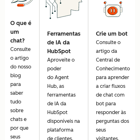
O que é
um
Ferramentas
Crie um bot
chat?
de IA da
Consulte o
Consulte
HubSpot
artigo da
o artigo
Aproveite o
Central de
do nosso
poder
Conhecimento
blog
do Agent
para aprender
para
Hub, as
a criar fluxos
saber
ferramentas
de chat com
tudo
de IA da
bot para
sobre
HubSpot
responder às
chats e
disponíveis na
perguntas dos
por que
plataforma
seus
seus
de clientes.
visitantes.