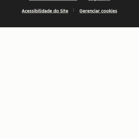
Centro de recursos jurídicos
Política de privacidade
Segurança
Acessibilidade do Site
Gerenciar cookies