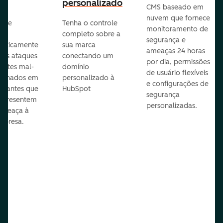
personalizado
CMS baseado em
nuvem que fornece
te e
Tenha o controle
monitoramento de
va
completo sobre a
segurança e
aticamente
sua marca
ameaças 24 horas
veis ataques
conectando um
por dia, permissões
entes mal-
domínio
de usuário flexíveis
cionados em
personalizado à
e configurações de
te antes que
HubSpot
segurança
representem
personalizadas.
ameaça à
mpresa.