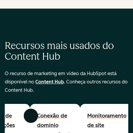
Recursos mais usados do
Content Hub
O recurso de marketing em vídeo da HubSpot está
disponível no
Content Hub
. Conheça outros recursos do
Content Hub.
all de
Conexão de
Monitoramento
Anterior
Avançar
cações
domínio
de site