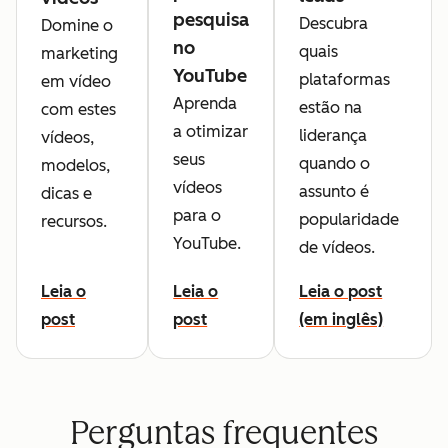
pesquisa
Descubra
Domine o
no
quais
marketing
YouTube
plataformas
em vídeo
Aprenda
estão na
com estes
a otimizar
liderança
vídeos,
seus
quando o
modelos,
vídeos
assunto é
dicas e
para o
popularidade
recursos.
YouTube.
de vídeos.
Leia o
Leia o
Leia o post
post
post
(em inglês)
Perguntas frequentes