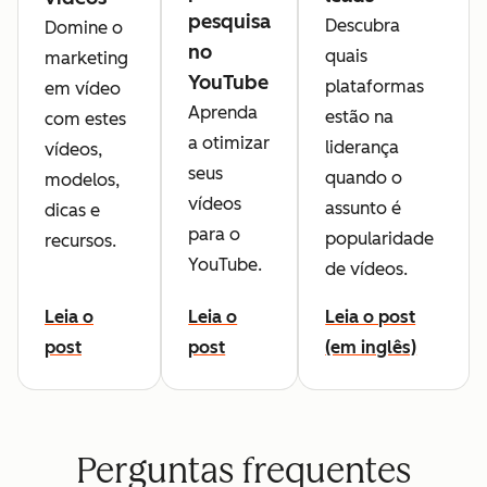
pesquisa
Descubra
Domine o
no
quais
marketing
YouTube
plataformas
em vídeo
Aprenda
estão na
com estes
a otimizar
liderança
vídeos,
seus
quando o
modelos,
vídeos
assunto é
dicas e
para o
popularidade
recursos.
YouTube.
de vídeos.
Leia o
Leia o
Leia o post
post
post
(em inglês)
Perguntas frequentes