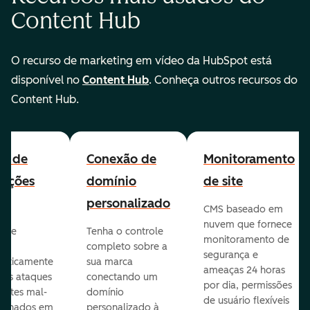
Content Hub
O recurso de marketing em vídeo da HubSpot está
disponível no
Content Hub
. Conheça outros recursos do
Content Hub.
all de
Conexão de
Monitoramento
cações
domínio
de site
personalizado
CMS baseado em
nuvem que fornece
te e
Tenha o controle
monitoramento de
va
completo sobre a
segurança e
aticamente
sua marca
ameaças 24 horas
veis ataques
conectando um
por dia, permissões
entes mal-
domínio
de usuário flexíveis
cionados em
personalizado à