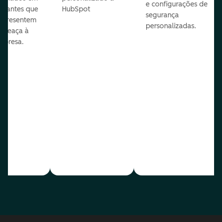
e configurações de
te antes que
HubSpot
segurança
representem
personalizadas.
ameaça à
mpresa.