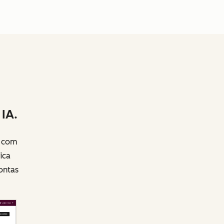
IA.
s com
ica
ontas