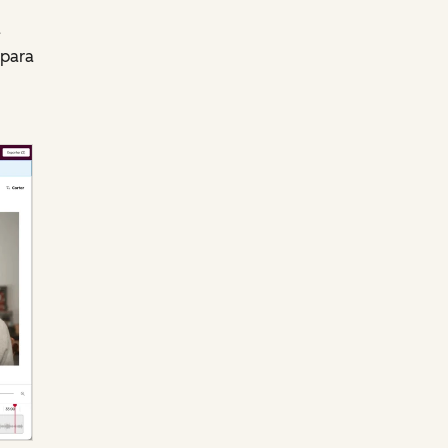
a
 para