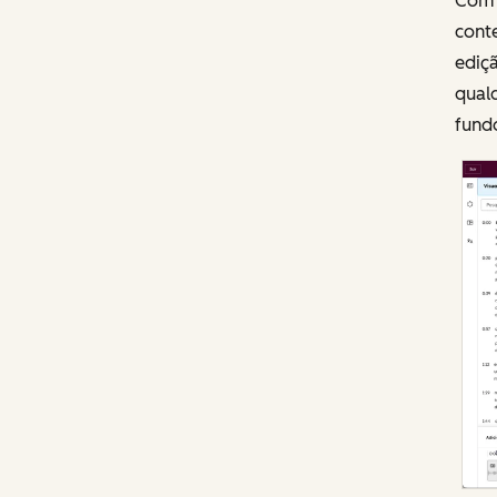
Com 
cont
ediçã
qualq
fundo