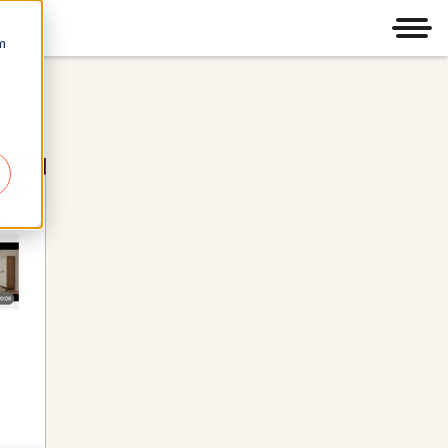
Men
m