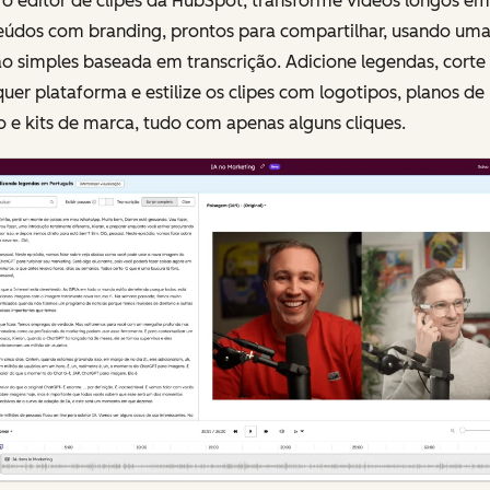
o editor de clipes da HubSpot, transforme vídeos longos em
eúdos com branding, prontos para compartilhar, usando um
o simples baseada em transcrição. Adicione legendas, corte
uer plataforma e estilize os clipes com logotipos, planos de
 e kits de marca, tudo com apenas alguns cliques.