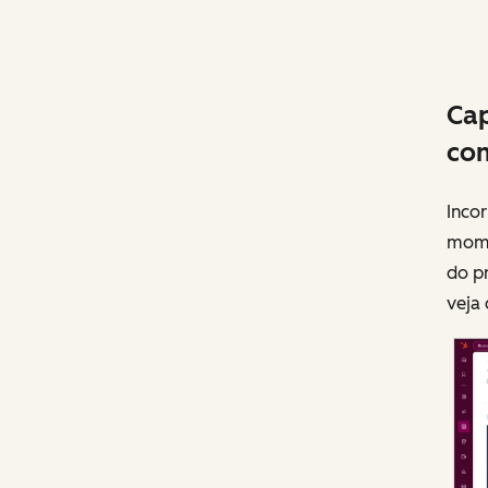
Cap
com
Inco
mome
do p
veja