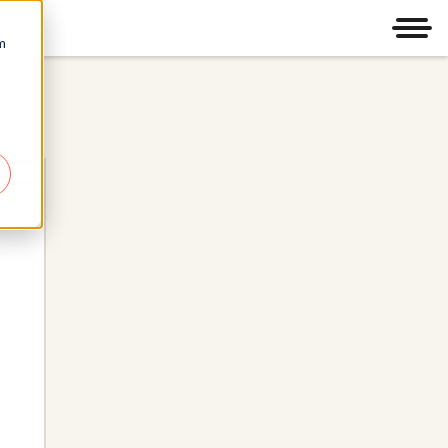
Men
m