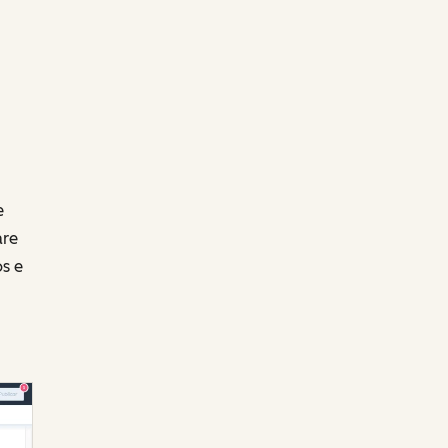
ê
e
are
s e