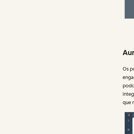
Aum
Os p
enga
podca
inte
que r