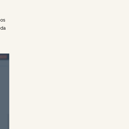
 os
 da