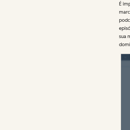
É imp
marca
podc
episó
sua 
domín