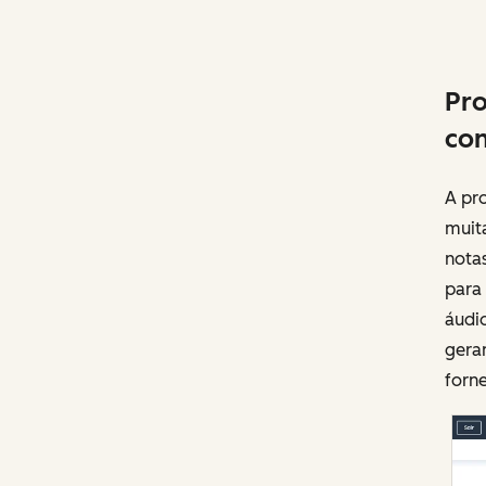
Pro
con
A pr
muita
notas
para
áudi
gera
forn