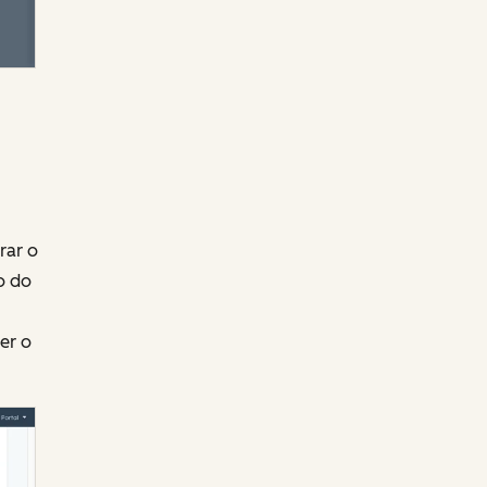
rar o
o do
er o