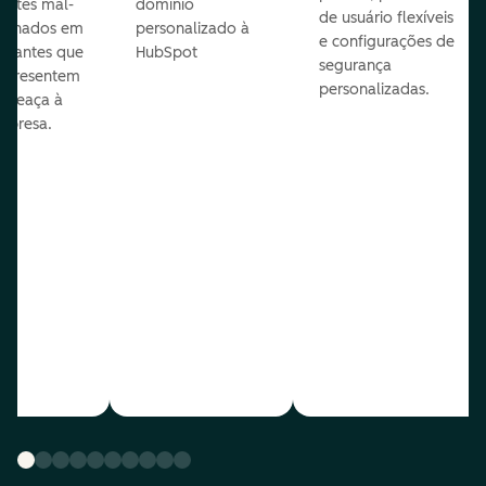
entes mal-
domínio
de usuário flexíveis
cionados em
personalizado à
e configurações de
te antes que
HubSpot
segurança
representem
personalizadas.
ameaça à
mpresa.