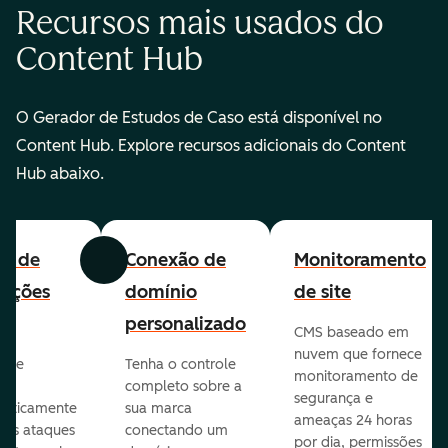
Recursos mais usados do
Content Hub
O Gerador de Estudos de Caso está disponível no
Content Hub. Explore recursos adicionais do Content
Hub abaixo.
all de
Conexão de
Monitoramento
Anterior
Avançar
cações
domínio
de site
personalizado
CMS baseado em
nuvem que fornece
te e
Tenha o controle
monitoramento de
va
completo sobre a
segurança e
aticamente
sua marca
ameaças 24 horas
veis ataques
conectando um
por dia, permissões