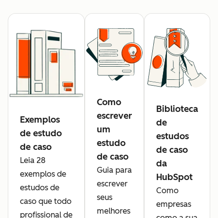
Como
Biblioteca
escrever
Exemplos
de
um
de estudo
estudos
estudo
de caso
de caso
de caso
Leia 28
da
Guia para
exemplos de
HubSpot
escrever
estudos de
Como
seus
caso que todo
empresas
melhores
profissional de
como a sua