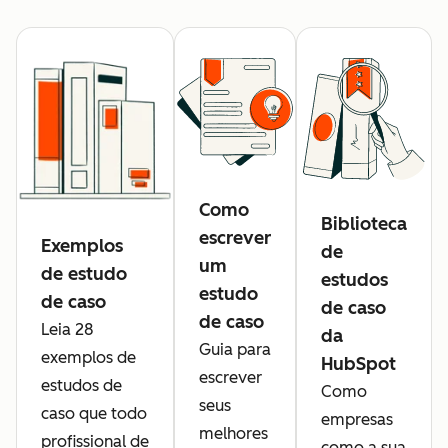
Como
Biblioteca
escrever
Exemplos
de
um
de estudo
estudos
estudo
de caso
de caso
de caso
Leia 28
da
Guia para
exemplos de
HubSpot
escrever
estudos de
Como
seus
caso que todo
empresas
melhores
profissional de
como a sua