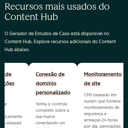
Recursos mais usados do
Content Hub
O Gerador de Estudos de Caso está disponível no
Content Hub. Explore recursos adicionais do Content
Hub abaixo.
all de
Conexão de
Monitoramento
cações
domínio
de site
personalizado
CMS baseado em
nuvem que fornece
te e
Tenha o controle
monitoramento de
va
completo sobre a
segurança e
aticamente
sua marca
ameaças 24 horas
veis ataques
conectando um
por dia, permissões