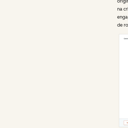
origi
na c
engaj
de ro