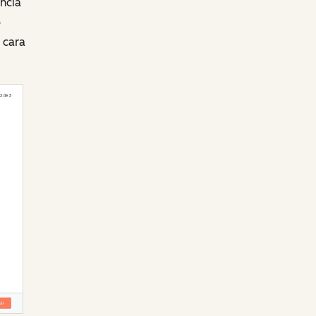
ência
o
 cara