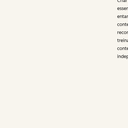
Cria
essen
enta
conte
recon
trein
cont
inde