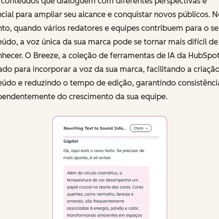
r conteúdos que dialoguem com diferentes perspectivas é
cial para ampliar seu alcance e conquistar novos públicos. 
nto, quando vários redatores e equipes contribuem para o se
údo, a voz única da sua marca pode se tornar mais difícil de
hecer. O Breeze, a coleção de ferramentas de IA da HubSpot
ado para incorporar a voz da sua marca, facilitando a criaçã
eúdo e reduzindo o tempo de edição, garantindo consistênci
pendentemente do crescimento da sua equipe.