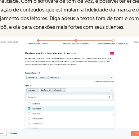
nalidade. Com o software de tom de voz, é possível ter efici
riação de conteúdos que estimulam a fidelidade da marca e 
amento dos leitores. Diga adeus a textos fora de tom e com
bô, e olá para conexões mais fortes com seus clientes.