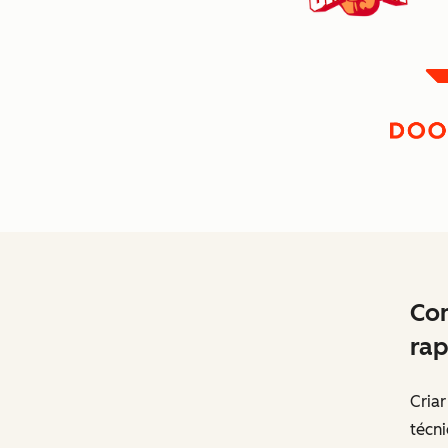
Com
rap
Cria
técn