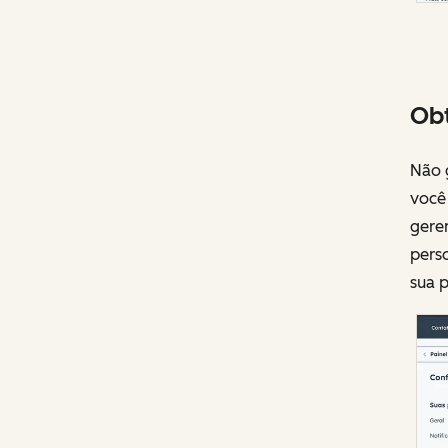
Obt
Não g
você 
gere
pers
sua p