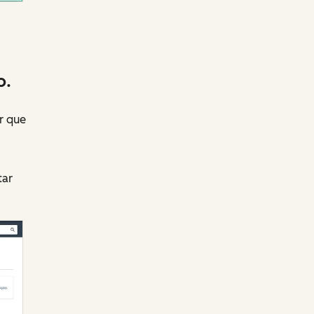
o.
r que
tar