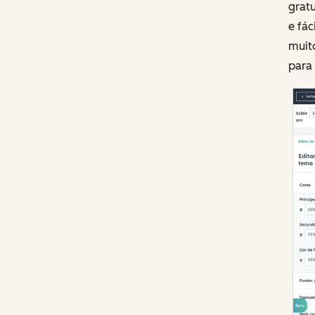
gratu
e fác
muit
para