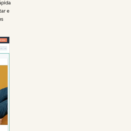
ápida
tar e
es