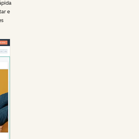
ápida
tar e
es