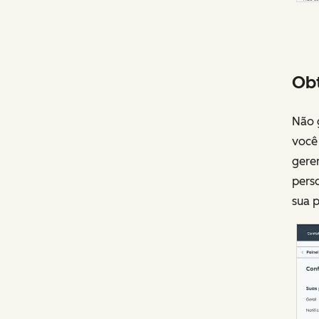
Obt
Não g
você 
gere
pers
sua p