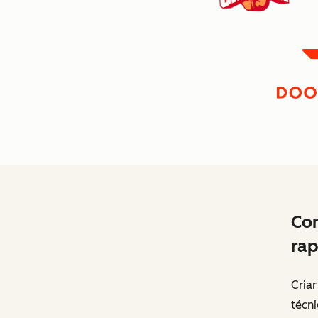
Com
rap
Cria
técn