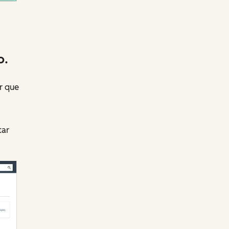
o.
r que
tar