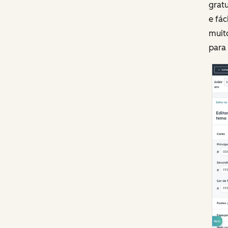
gratu
e fác
muit
para