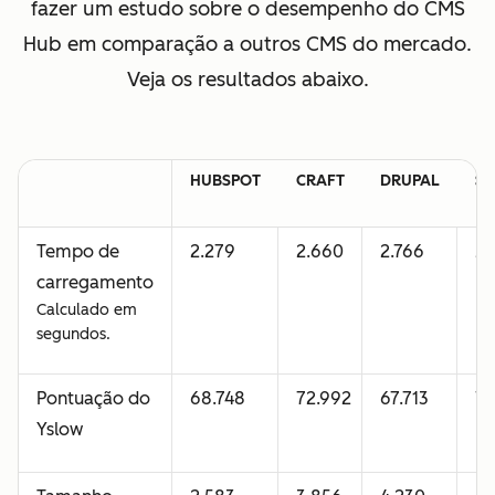
fazer um estudo sobre o desempenho do CMS
Hub em comparação a outros CMS do mercado.
Veja os resultados abaixo.
HUBSPOT
CRAFT
DRUPAL
SQ
Tempo de
2.279
2.660
2.766
2.
carregamento
Calculado em
segundos.
Pontuação do
68.748
72.992
67.713
75
Yslow