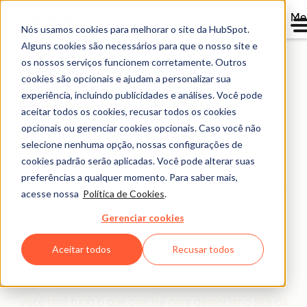
Me
Nós usamos cookies para melhorar o site da HubSpot.
Alguns cookies são necessários para que o nosso site e
os nossos serviços funcionem corretamente. Outros
cookies são opcionais e ajudam a personalizar sua
Plataforma e
experiência, incluindo publicidades e análises. Você pode
aceitar todos os cookies, recusar todos os cookies
hospedagem do CMS
opcionais ou gerenciar cookies opcionais. Caso você não
Hub
selecione nenhuma opção, nossas configurações de
cookies padrão serão aplicadas. Você pode alterar suas
preferências a qualquer momento. Para saber mais,
O CMS Hub é um sistema de gestão de conteúdo em
acesse nossa
Política de Cookies
.
nuvem que oferece as ferramentas para você ter
Gerenciar cookies
controle total do desempenho do seu site. Com o
monitoramento de segurança e ameaças 24h,
Aceitar todos
Recusar todos
permissões de usuário flexíveis e configurações de
segurança personalizadas para as suas necessidades,
você terá tudo o que precisa para gerenciar o site da