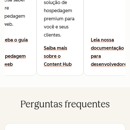
solução de
obre
hospedagem
ospedagem
premium para
a web.
você e seus
clientes.
eceba o guia
Leia nossa
e
Saiba mais
documentação
ospedagem
sobre o
para
a web
Content Hub
desenvolvedores
Perguntas frequentes