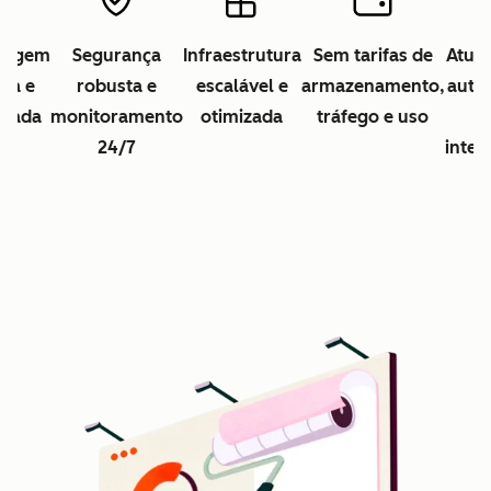
dagem
Segurança
Infraestrutura
Sem tarifas de
Atual
ita e
robusta e
escalável e
armazenamento,
auto
ciada
monitoramento
otimizada
tráfego e uso
24/7
inter
Cl