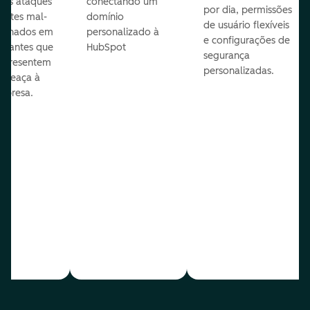
veis ataques
conectando um
por dia, permissões
entes mal-
domínio
de usuário flexíveis
cionados em
personalizado à
e configurações de
te antes que
HubSpot
segurança
representem
personalizadas.
ameaça à
mpresa.