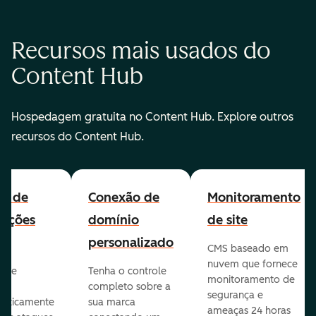
Recursos mais usados do
Content Hub
Hospedagem gratuita no Content Hub. Explore outros
recursos do Content Hub.
all de
Conexão de
Monitoramento
cações
domínio
de site
personalizado
CMS baseado em
nuvem que fornece
te e
Tenha o controle
monitoramento de
va
completo sobre a
segurança e
aticamente
sua marca
ameaças 24 horas