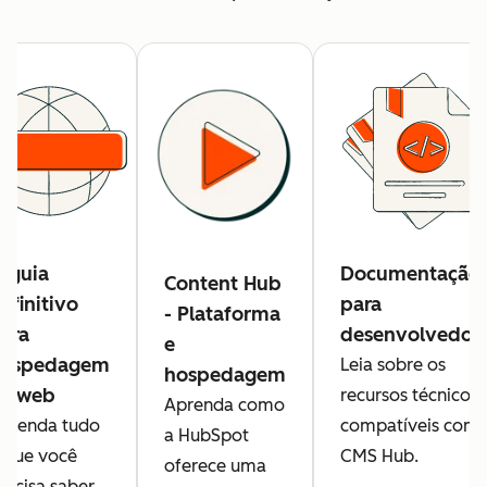
 guia
Documentação
Content Hub
efinitivo
para
- Plataforma
ara
desenvolvedor
e
ospedagem
Leia sobre os
hospedagem
a web
recursos técnicos
Aprenda como
prenda tudo
compatíveis com 
a HubSpot
 que você
CMS Hub.
oferece uma
recisa saber