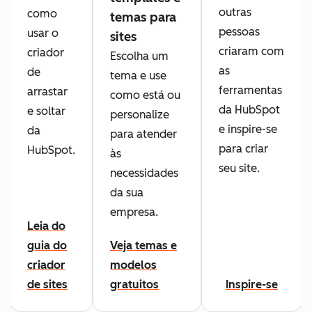
outras
como
temas para
pessoas
usar o
sites
criaram com
criador
Escolha um
as
de
tema e use
ferramentas
arrastar
como está ou
da HubSpot
e soltar
personalize
e inspire-se
da
para atender
para criar
HubSpot.
às
seu site.
necessidades
da sua
empresa.
Leia do
guia do
Veja temas e
criador
modelos
de sites
gratuitos
Inspire-se