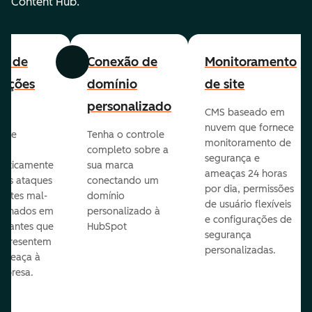
Content Hub.
all de
Conexão de
Monitoramento
Anterior
Avançar
cações
domínio
de site
personalizado
CMS baseado em
nuvem que fornece
te e
Tenha o controle
monitoramento de
va
completo sobre a
segurança e
aticamente
sua marca
ameaças 24 horas
veis ataques
conectando um
por dia, permissões
entes mal-
domínio
de usuário flexíveis
cionados em
personalizado à
e configurações de
te antes que
HubSpot
segurança
representem
personalizadas.
ameaça à
mpresa.