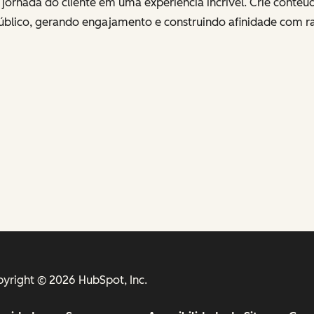
jornada do cliente em uma experiência incrível. Crie conte
úblico, gerando engajamento e construindo afinidade com r
yright © 2026 HubSpot, Inc.