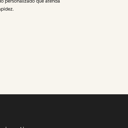
údo personalizado que atenda
apidez.