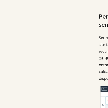
Per
sem
Seu s
site
recur
da H
entra
cuid
dispo