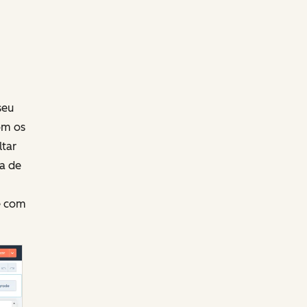
seu
om os
ltar
a de
e com