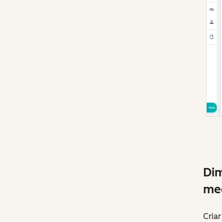
Dim
med
Cria