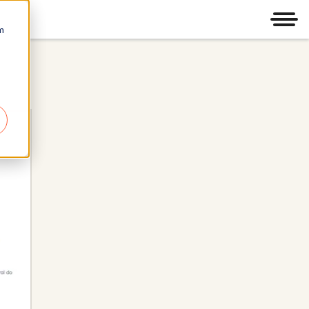
Men
m