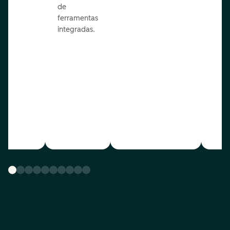
de
ferramentas
integradas.