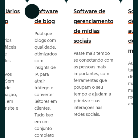
ulários
Software
Software de
Sof
Anterior
Avançar
-up
de blog
gerenciamento
de
de mídias
aut
Publique
sociais
de
lários
blogs com
p fáceis
qualidade,
mar
Passe mais tempo
ar e
otimizados
se conectando com
zados
com
Auto
as pessoas mais
insights de
taref
importantes, com
itivos
IA para
disp
ferramentas que
s. Sem
atrair
mail
poupam o seu
sar de
tráfego e
mark
tempo e ajudam a
ramação,
converter
redes
priorizar suas
ona em
leitores em
anún
interações nas
uer site e
clientes.
redes sociais.
is.
Tudo isso
em um
conjunto
completo