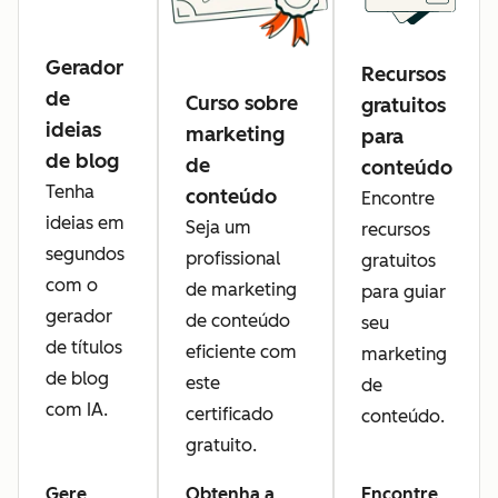
Gerador
Recursos
de
Curso sobre
gratuitos
ideias
marketing
para
de blog
de
conteúdo
Tenha
conteúdo
Encontre
ideias em
Seja um
recursos
segundos
profissional
gratuitos
com o
de marketing
para guiar
gerador
de conteúdo
seu
de títulos
eficiente com
marketing
de blog
este
de
com IA.
certificado
conteúdo.
gratuito.
Gere
Obtenha a
Encontre