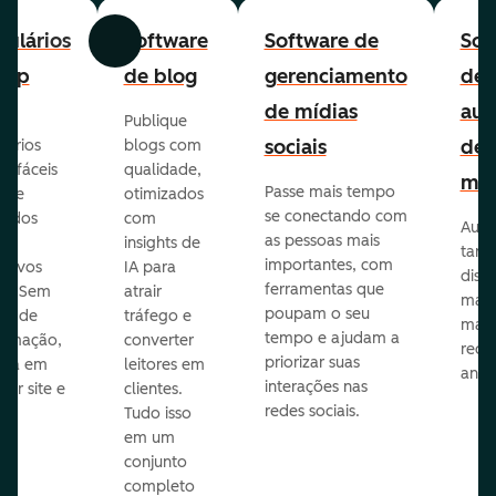
ulários
Software
Software de
Sof
Anterior
Avançar
-up
de blog
gerenciamento
de
de mídias
aut
Publique
sociais
de
lários
blogs com
p fáceis
qualidade,
mar
Passe mais tempo
ar e
otimizados
se conectando com
zados
com
Auto
as pessoas mais
insights de
taref
importantes, com
itivos
IA para
disp
ferramentas que
s. Sem
atrair
mail
poupam o seu
sar de
tráfego e
mark
tempo e ajudam a
ramação,
converter
redes
priorizar suas
ona em
leitores em
anún
interações nas
uer site e
clientes.
redes sociais.
is.
Tudo isso
em um
conjunto
completo