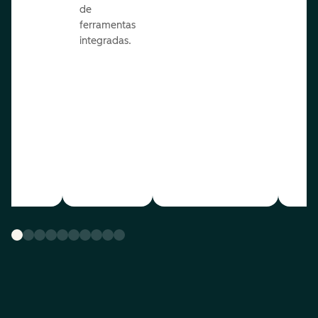
de
ferramentas
integradas.