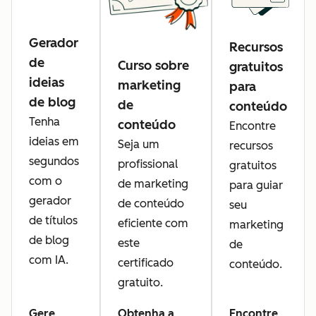
Gerador
Recursos
de
Curso sobre
gratuitos
ideias
marketing
para
de blog
de
conteúdo
Tenha
conteúdo
Encontre
ideias em
Seja um
recursos
segundos
profissional
gratuitos
com o
de marketing
para guiar
gerador
de conteúdo
seu
de títulos
eficiente com
marketing
de blog
este
de
com IA.
certificado
conteúdo.
gratuito.
Gere
Obtenha a
Encontre