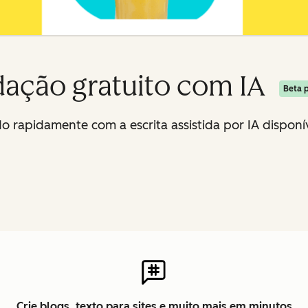
dação gratuito com IA
Beta 
do rapidamente com a escrita assistida por IA disponí
Crie blogs, texto para sites e muito mais em minutos