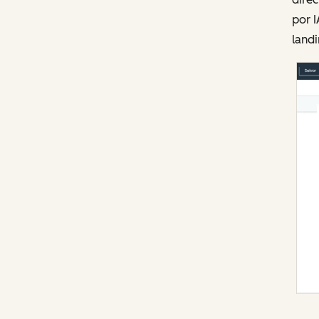
por I
land