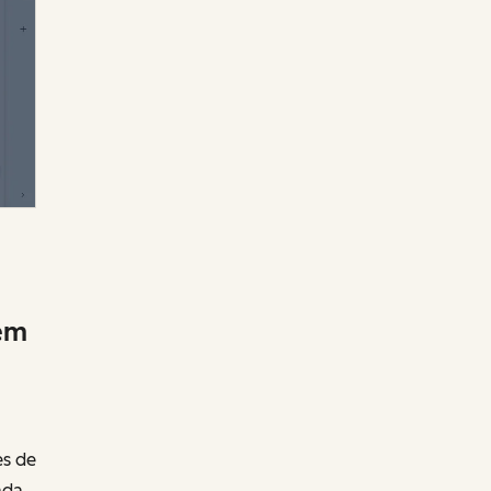
 em
es de
ada