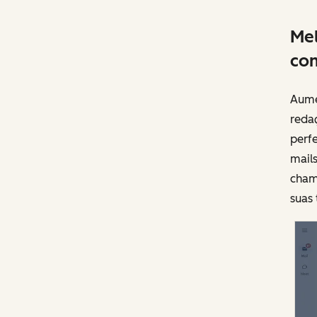
Mel
com
Aume
reda
perfe
mail
cham
suas 