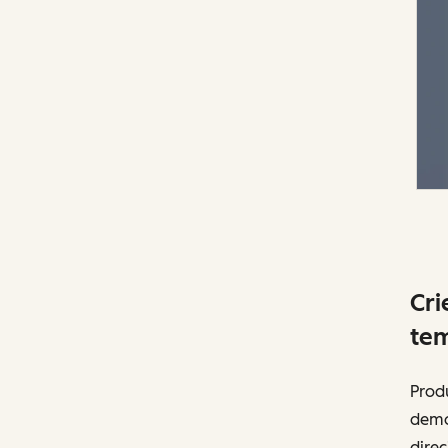
Cri
tem
Prod
demo
direc