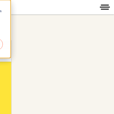
Men
m