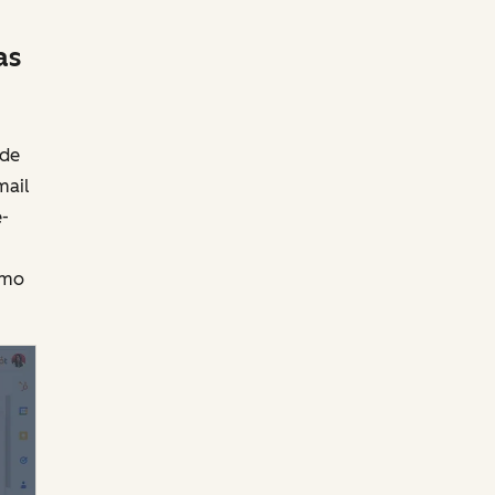
as
 de
mail
e-
omo