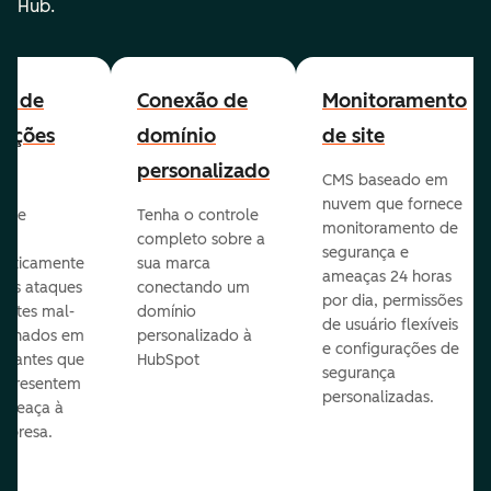
Hub.
all de
Conexão de
Monitoramento
cações
domínio
de site
personalizado
CMS baseado em
nuvem que fornece
te e
Tenha o controle
monitoramento de
va
completo sobre a
segurança e
aticamente
sua marca
ameaças 24 horas
veis ataques
conectando um
por dia, permissões
entes mal-
domínio
de usuário flexíveis
cionados em
personalizado à
e configurações de
te antes que
HubSpot
segurança
representem
personalizadas.
ameaça à
mpresa.